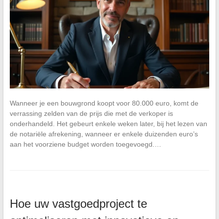
Wanneer je een bouwgrond koopt voor 80.000 euro, komt de
verrassing zelden van de prijs die met de verkoper is
onderhandeld. Het gebeurt enkele weken later, bij het lezen van
de notariële afrekening, wanneer er enkele duizenden euro’s
aan het voorziene budget worden toegevoegd.…
Hoe uw vastgoedproject te