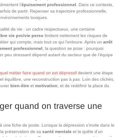
limentent l’
épuisement professionnel
. Dans ce contexte,
parfois de partir. Repenser sa trajectoire professionnelle,
 environnements toxiques.
alité de vie : un cadre respectueux, une certaine
ibre vie pro/vie perso
limitent nettement les risques de
étier qui compte, mais tout ce qui l’entoure. Après un
arrêt
ement professionnel
, la question se pose : pourquoi
ier peu stressant dépend autant du secteur que de l’équipe
quel métier faire quand on est dépressif
devient une étape
el équilibre, une reconstruction pas à pas. Loin des clichés,
rouver
bien-être
et
motivation
, et de redéfinir la place du
ager quand on traverse une
à une fiche de poste. Lorsque la dépression s’invite dans le
t la préservation de sa
santé mentale
et la quête d’un