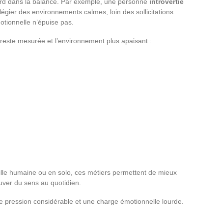
ourd dans la balance. Par exemple, une personne
introvertie
ilégier des environnements calmes, loin des sollicitations
tionnelle n’épuise pas.
 reste mesurée et l’environnement plus apaisant :
ille humaine ou en solo, ces métiers permettent de mieux
ouver du sens au quotidien.
e pression considérable et une charge émotionnelle lourde.