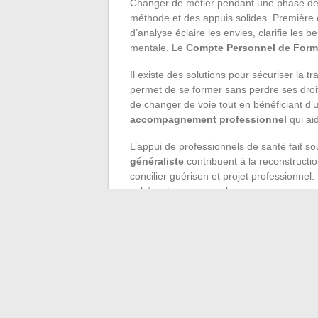
Changer de métier pendant une phase d
méthode et des appuis solides. Première 
d’analyse éclaire les envies, clarifie les 
mentale. Le
Compte Personnel de Form
Il existe des solutions pour sécuriser la tr
permet de se former sans perdre ses droits
de changer de voie tout en bénéficiant d
accompagnement professionnel
qui aid
L’appui de professionnels de santé fait so
généraliste
contribuent à la reconstructio
concilier guérison et projet professionnel.
cohérent avec ses valeurs.
Pour adapter son activité à ses besoins, p
(cumuler plusieurs activités), le
jobcrafti
offrent plus de liberté et de contrôle sur l
redonner confiance et permettre de reconst
Réapprendre à choisir, s’entourer, ajuster 
voie d’un avenir plus serein. La trajectoire