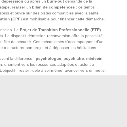
e
dépression
ou après un
burn-out
demande de la
étape, réaliser un
bilan de compétences
: ce temps
besoins et ouvre sur des pistes compatibles avec la santé
ation (CPF)
est mobilisable pour financer cette démarche.
ansition. Le
Projet de Transition Professionnelle (PTP)
. Le dispositif démission-reconversion offre la possibilité
’un filet de sécurité. Ces mécanismes s’accompagnent d’un
e à structurer son projet et à dépasser les hésitations.
uvent la différence :
psychologue
,
psychiatre
,
médecin
n, orientent vers les ressources adaptées et aident à
 L’objectif : rester fidèle à soi-même, avancer vers un métier
lusieurs options méritent d’être explorées : le
slashing
ng
(façonner son poste à son image) ou le
freelancing
, qui
’organisation du travail. Ces pistes peuvent raviver l’envie,
ruire un rapport plus apaisé au travail.
le rythme : parfois, ce sont ces pas de côté qui ouvrent la
 n’est jamais figée ; la prochaine étape reste à écrire.