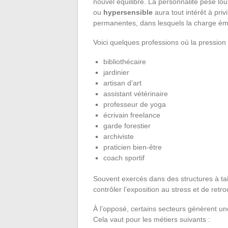
nouvel équilibre. La personnalité pèse l
ou
hypersensible
aura tout intérêt à priv
permanentes, dans lesquels la charge émo
Voici quelques professions où la pression
bibliothécaire
jardinier
artisan d’art
assistant vétérinaire
professeur de yoga
écrivain freelance
garde forestier
archiviste
praticien bien-être
coach sportif
Souvent exercés dans des structures à ta
contrôler l’exposition au stress et de retr
À l’opposé, certains secteurs génèrent un
Cela vaut pour les métiers suivants :