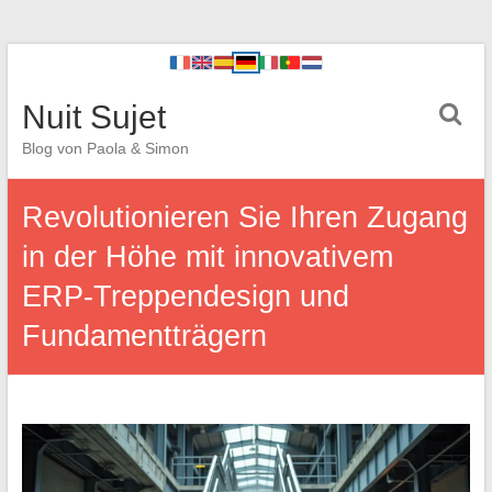
Nuit Sujet
Blog von Paola & Simon
Revolutionieren Sie Ihren Zugang
in der Höhe mit innovativem
ERP-Treppendesign und
Fundamentträgern