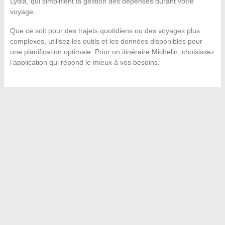
Lydia, qui simplifient la gestion des dépenses durant votre
voyage.
Que ce soit pour des trajets quotidiens ou des voyages plus
complexes, utilisez les outils et les données disponibles pour
une planification optimale. Pour un itinéraire Michelin, choisissez
l’application qui répond le mieux à vos besoins.
←
Les différentes formes d’affection profonde et leur impact
sur nos relations
L’analyse détaillée du match majeur Espagne-Croatie pour
l’Euro 2024
→