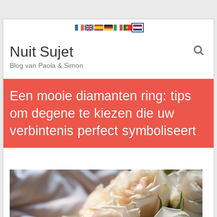
Nuit Sujet
Blog van Paola & Simon
Een mooie diamanten ring: tips
om degene te kiezen die uw
verbintenis perfect symboliseert