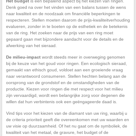
Het budget
is een bepalend aspect bij het kiezen van ringen.
Denk goed na over het vinden van een balans tussen de wens
naar kwaliteit en de noodzaak om financiële beperkingen te
respecteren. Stellen moeten daarom de prijs-kwaliteitverhouding
evalueren, zonder in te boeten op de esthetiek en de betekenis
van de ring. Het zoeken naar de prijs van een ring moet
gepaard gaan met bijzondere aandacht voor de details en de
afwerking van het sieraad.
De milieu-impact
wordt steeds meer in overweging genomen
bij de keuze van het goud voor ringen. Een ecologisch sieraad,
gemaakt van ethisch goud, voldoet aan een groeiende vraag
naar verantwoord consumeren. Stellen hechten belang aan de
oorsprong van de grondstof en de omstandigheden van de
productie. Kiezen voor ringen die met respect voor het milieu
zijn vervaardigd, wordt een belangrijke zorg voor degenen die
willen dat hun verbintenis ook een geëngageerde daad is.
Vind tips voor het kiezen van de diamant van uw ring, waarbij u
de criteria prioriteit geeft die overeenkomen met uw waarden en
uw visie op duurzaamheid. Of het nu gaat om de symboliek, de
kwaliteit van het metaal, de gravure, het budget of de