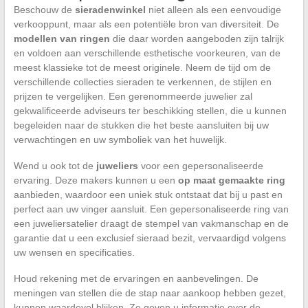
Beschouw de
sieradenwinkel
niet alleen als een eenvoudige
verkooppunt, maar als een potentiële bron van diversiteit. De
modellen van ringen
die daar worden aangeboden zijn talrijk
en voldoen aan verschillende esthetische voorkeuren, van de
meest klassieke tot de meest originele. Neem de tijd om de
verschillende collecties sieraden te verkennen, de stijlen en
prijzen te vergelijken. Een gerenommeerde juwelier zal
gekwalificeerde adviseurs ter beschikking stellen, die u kunnen
begeleiden naar de stukken die het beste aansluiten bij uw
verwachtingen en uw symboliek van het huwelijk.
Wend u ook tot de
juweliers
voor een gepersonaliseerde
ervaring. Deze makers kunnen u een
op maat gemaakte ring
aanbieden, waardoor een uniek stuk ontstaat dat bij u past en
perfect aan uw vinger aansluit. Een gepersonaliseerde ring van
een juweliersatelier draagt de stempel van vakmanschap en de
garantie dat u een exclusief sieraad bezit, vervaardigd volgens
uw wensen en specificaties.
Houd rekening met de ervaringen en aanbevelingen. De
meningen van stellen die de stap naar aankoop hebben gezet,
kunnen waardevol blijken. Ze geven u informatie over de