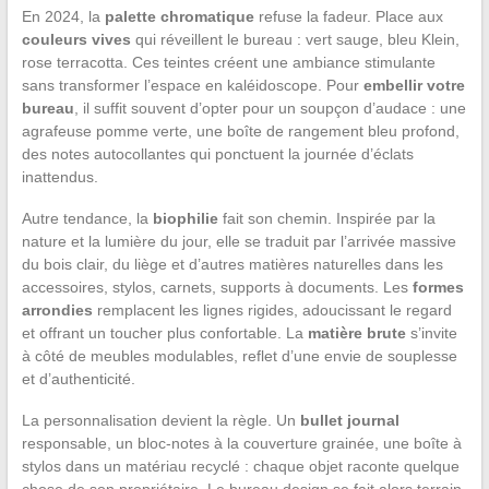
En 2024, la
palette chromatique
refuse la fadeur. Place aux
couleurs vives
qui réveillent le bureau : vert sauge, bleu Klein,
rose terracotta. Ces teintes créent une ambiance stimulante
sans transformer l’espace en kaléidoscope. Pour
embellir votre
bureau
, il suffit souvent d’opter pour un soupçon d’audace : une
agrafeuse pomme verte, une boîte de rangement bleu profond,
des notes autocollantes qui ponctuent la journée d’éclats
inattendus.
Autre tendance, la
biophilie
fait son chemin. Inspirée par la
nature et la lumière du jour, elle se traduit par l’arrivée massive
du bois clair, du liège et d’autres matières naturelles dans les
accessoires, stylos, carnets, supports à documents. Les
formes
arrondies
remplacent les lignes rigides, adoucissant le regard
et offrant un toucher plus confortable. La
matière brute
s’invite
à côté de meubles modulables, reflet d’une envie de souplesse
et d’authenticité.
La personnalisation devient la règle. Un
bullet journal
responsable, un bloc-notes à la couverture grainée, une boîte à
stylos dans un matériau recyclé : chaque objet raconte quelque
chose de son propriétaire. Le bureau design se fait alors terrain