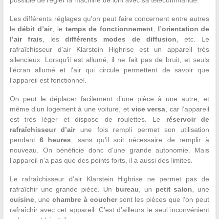
possible de régler la machine de loin avec sa télécommande.
Les différents réglages qu’on peut faire concernent entre autres
le
débit d’air
, le
temps de fonctionnement
,
l’orientation de
l’air frais
, les
différents modes
de diffusion
, etc. Le
rafraîchisseur d’air Klarstein Highrise est un appareil très
silencieux. Lorsqu’il est allumé, il ne fait pas de bruit, et seuls
l’écran allumé et l’air qui circule permettent de savoir que
l’appareil est fonctionnel.
On peut le déplacer facilement d’une pièce à une autre, et
même d’un logement à une voiture, et
vice versa
, car l’appareil
est très léger et dispose de roulettes. Le
réservoir de
rafraîchisseur d’air
une fois rempli permet son utilisation
pendant
6 heures
, sans qu’il soit nécessaire de remplir à
nouveau. On bénéficie donc d’une grande autonomie. Mais
l’appareil n’a pas que des points forts, il a aussi des limites.
Le rafraîchisseur d’air Klarstein Highrise ne permet pas de
rafraîchir une grande pièce. Un
bureau
, un
petit salon
, une
cuisine
, une
chambre à coucher
sont les pièces que l’on peut
rafraîchir avec cet appareil. C’est d’ailleurs le seul inconvénient