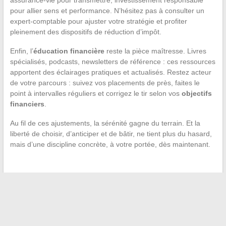
assurance-vie pour transmettre, investissement responsable
pour allier sens et performance. N’hésitez pas à consulter un
expert-comptable pour ajuster votre stratégie et profiter
pleinement des dispositifs de réduction d’impôt.
Enfin, l’
éducation financière
reste la pièce maîtresse. Livres
spécialisés, podcasts, newsletters de référence : ces ressources
apportent des éclairages pratiques et actualisés. Restez acteur
de votre parcours : suivez vos placements de près, faites le
point à intervalles réguliers et corrigez le tir selon vos
objectifs
financiers
.
Au fil de ces ajustements, la sérénité gagne du terrain. Et la
liberté de choisir, d’anticiper et de bâtir, ne tient plus du hasard,
mais d’une discipline concrète, à votre portée, dès maintenant.
←
Les dernières tendances de l’actualité et de l’influence à
découvrir en ligne
Faire ses courses en trottinette électrique : ce qu’il faut savoir