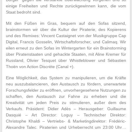
einige Freiheiten und Rechte zurückgewinnen kann, die vom
Staat bedroht sind.
Mit den Füßen im Gras, bequem auf den Sofas sitzend,
brainstormen wir über die Kultur der Piraterie, des Kopierens
und des Remixes: Vincent Castaignet von der Musikgruppe Cap
Digital, Francis Gosselin, Wirtschaftsforscher, und Calimaq. Wir
eilen erneut zu den Sofas im Wintergarten für ein Brainstorming
über Piratenstaaten und gehackte Staaten, mit Aline Kremer für
Russland, Olivier Tesquet über Whistleblower und Sébastien
Thoën von Action Discrète (Canal +).
Eine Möglichkeit, das System zu manipulieren, um die Kräfte
neu auszubalancieren, den Austausch zu fördern, unerwartete
Forschungsfelder zu eröffnen, unvorhergesehene Nutzungen zu
schaffen, den Austausch zur Fahne zu erheben und die
Kreativität um jeden Preis zu stimulieren, außer dem des
Verkaufs. Präsident: Didier Adès – Herausgeber: Guillaume
Dasquié – Art Director: Loguy – Technischer Direktor:
Christophe Khaldi – Vertriebs- & Marketingdirektor: Frédéric-
Alexandre Talec. Piraterien und Urheberrecht um 23:00 Uhr…