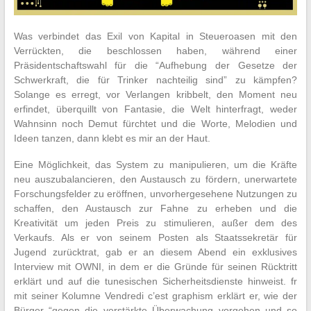
Was verbindet das Exil von Kapital in Steueroasen mit den
Verrückten, die beschlossen haben, während einer
Präsidentschaftswahl für die “Aufhebung der Gesetze der
Schwerkraft, die für Trinker nachteilig sind” zu kämpfen?
Solange es erregt, vor Verlangen kribbelt, den Moment neu
erfindet, überquillt von Fantasie, die Welt hinterfragt, weder
Wahnsinn noch Demut fürchtet und die Worte, Melodien und
Ideen tanzen, dann klebt es mir an der Haut.
Eine Möglichkeit, das System zu manipulieren, um die Kräfte
neu auszubalancieren, den Austausch zu fördern, unerwartete
Forschungsfelder zu eröffnen, unvorhergesehene Nutzungen zu
schaffen, den Austausch zur Fahne zu erheben und die
Kreativität um jeden Preis zu stimulieren, außer dem des
Verkaufs. Als er von seinem Posten als Staatssekretär für
Jugend zurücktrat, gab er an diesem Abend ein exklusives
Interview mit OWNI, in dem er die Gründe für seinen Rücktritt
erklärt und auf die tunesischen Sicherheitsdienste hinweist. fr
mit seiner Kolumne Vendredi c’est graphism erklärt er, wie der
Bürger “gegen die verstärkte Überwachung vorgehen und so